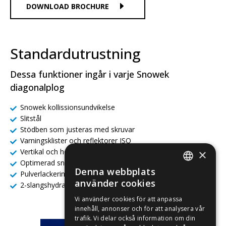
DOWNLOAD BROCHURE
Standardutrustning
Dessa funktioner ingår i varje Snowek
diagonalplog
Snowek kollissionsundvikelse
Slitstål
Stödben som justeras med skruvar
Varningsklister och reflektorer ISO
Vertikal och horisontell flytande
×
Optimerad snökastning
Denna webbplats
Pulverlackering
FINNISH
använder cookies
2-slangshydraulik
ENGLISH
Vi använder cookies för att anpassa
innehåll, annonser och för att analysera vår
FRENCH
trafik. Vi delar också information om din