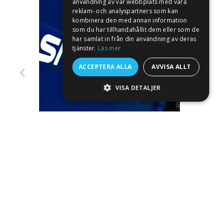
GERMAN
användning av vår webbplats med våra
reklam- och analyspartners som kan
NORWEGIAN
kombinera den med annan information
som du har tillhandahållit dem eller som de
SWEDISH
har samlat in från din användning av deras
Törm
tjänster.
Läs mer
ACCEPTERA ALLA
AVVISA ALLT
VISA DETALJER
STRIKT NÖDVÄNDIGT
PRESTANDA
Pulverlackering på Snowek plogar.
INRIKTNING
FUNKTIONER
OKLASSIFICERADE
Tilläggsutrustning