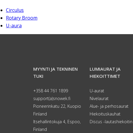
Circulus
Rotary Broom
U-aura
MYYNTI JA TEKNINEN
LUMIAURAT JA
TUKI
HIEKOITTIMET
+358 44 761 1899
U-aurat
support(a)snowek.fi
Nivelaurat
Pioneerinkatu 22, Kuopio
Alue- ja perhosaurat
Finland
Hiekoituskauhat
Itsehallintokuja 4, Espoo,
Discus -lautashiekoitin
Finland