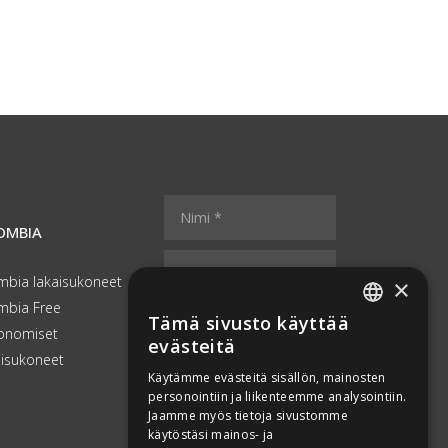
N
i
OMBIA
m
S
*
i
ä
*
*
mbia lakaisukoneet
×
h
*
mbia Free
k
Tämä sivusto käyttää
FINNISH
ö
onomiset
evästeitä
p
aisukoneet
ENGLISH
o
Käytämme evästeitä sisällön, mainosten
s
personointiin ja liikenteemme analysointiin.
FRENCH
t
Jaamme myös tietoja sivustomme
CONTACT
i
GERMAN
käytöstäsi mainos- ja
s