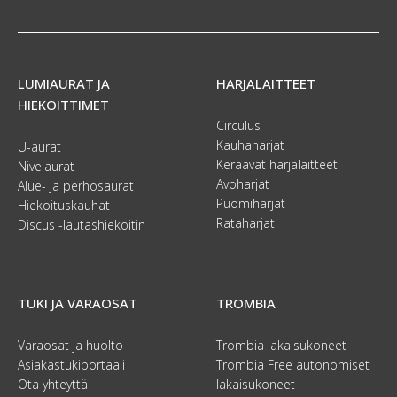
LUMIAURAT JA
HARJALAITTEET
HIEKOITTIMET
Circulus
Kauhaharjat
U-aurat
Keräävät harjalaitteet
Nivelaurat
Avoharjat
Alue- ja perhosaurat
Puomiharjat
Hiekoituskauhat
Rataharjat
Discus -lautashiekoitin
TUKI JA VARAOSAT
TROMBIA
Varaosat ja huolto
Trombia lakaisukoneet
Asiakastukiportaali
Trombia Free autonomiset
Ota yhteyttä
lakaisukoneet