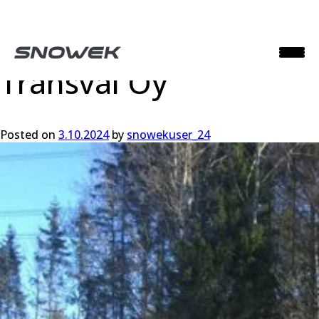
Kalustopäällikkö,
Transval Oy
Posted on
3.10.2024
by
snowekuser_24