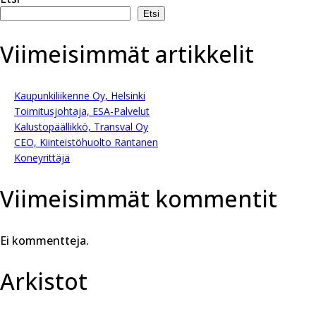
selaus
Etsi
Viimeisimmät artikkelit
Kaupunkiliikenne Oy, Helsinki
Toimitusjohtaja, ESA-Palvelut
Kalustopäällikkö, Transval Oy
CEO, Kiinteistöhuolto Rantanen
Koneyrittäjä
Viimeisimmät kommentit
Ei kommentteja.
Arkistot