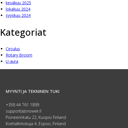
kesäkuu 2025
lokakuu 2024
syyskuu 2024
Kategoriat
Circulus
Rotary Broom
U-aura
MYYNTI JA TEKNINEN TUKI
+358 44 761 1899
support(a)snowek.fi
Pioneerinkatu 22, Kuopio Finland
Itsehallintokuja 4, Espoo, Finland