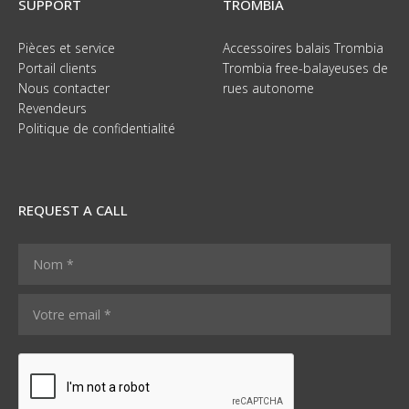
SUPPORT
TROMBIA
Pièces et service
Accessoires balais Trombia
Portail clients
Trombia free-balayeuses de
Nous contacter
rues autonome
Revendeurs
Politique de confidentialité
REQUEST A CALL
N
V
o
o
m
t
V
*
r
o
e
t
*
r
e
e
m
e
a
m
i