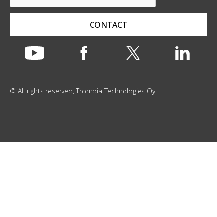
a
l
i
CONTACT
l
*
© All rights reserved, Trombia Technologies Oy